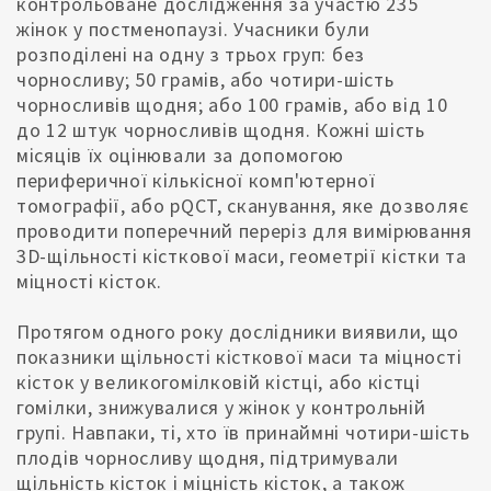
контрольоване дослідження за участю 235
жінок у постменопаузі. Учасники були
розподілені на одну з трьох груп: без
чорносливу; 50 грамів, або чотири-шість
чорносливів щодня; або 100 грамів, або від 10
до 12 штук чорносливів щодня. Кожні шість
місяців їх оцінювали за допомогою
периферичної кількісної комп'ютерної
томографії, або pQCT, сканування, яке дозволяє
проводити поперечний переріз для вимірювання
3D-щільності кісткової маси, геометрії кістки та
міцності кісток.
Протягом одного року дослідники виявили, що
показники щільності кісткової маси та міцності
кісток у великогомілковій кістці, або кістці
гомілки, знижувалися у жінок у контрольній
групі. Навпаки, ті, хто їв принаймні чотири-шість
плодів чорносливу щодня, підтримували
щільність кісток і міцність кісток, а також