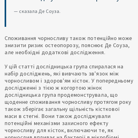
— сказала Де Соуза.
Споживання чорносливу також потенційно може
знизити ризик остеопорозу, пояснює Де Соуза,
але необхідні додаткові дослідження.
У цій статті дослідницька група спиралася на
набір досліджень, які вивчають зв'язок між
чорносливом і здоров'ям кісток. У попередньому
дослідженні з тією ж когортою жінок
дослідницька група продемонструвала, що
щоденне споживання чорносливу протягом року
також зберігає загальну щільність кісткової
маси в стегні. Вони також досліджували
потенційні механізми захисного ефекту
чорносливу для кісток, включаючи те, як
чорнослив впливає на бактерії в мікробіомі