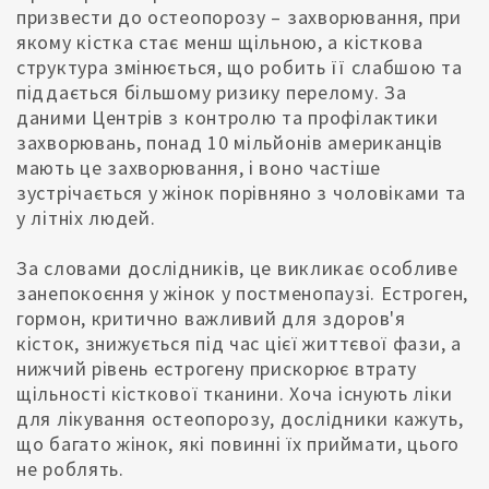
призвести до остеопорозу – захворювання, при
якому кістка стає менш щільною, а кісткова
структура змінюється, що робить її слабшою та
піддається більшому ризику перелому. За
даними Центрів з контролю та профілактики
захворювань, понад 10 мільйонів американців
мають це захворювання, і воно частіше
зустрічається у жінок порівняно з чоловіками та
у літніх людей.
За словами дослідників, це викликає особливе
занепокоєння у жінок у постменопаузі. Естроген,
гормон, критично важливий для здоров'я
кісток, знижується під час цієї життєвої фази, а
нижчий рівень естрогену прискорює втрату
щільності кісткової тканини. Хоча існують ліки
для лікування остеопорозу, дослідники кажуть,
що багато жінок, які повинні їх приймати, цього
не роблять.