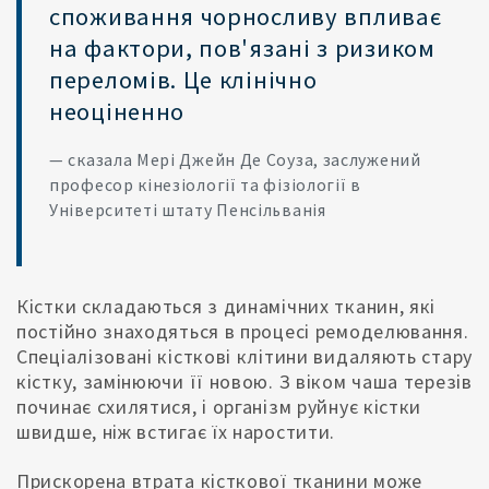
споживання чорносливу впливає
на фактори, пов'язані з ризиком
переломів. Це клінічно
неоціненно
— сказала Мері Джейн Де Соуза, заслужений
професор кінезіології та фізіології в
Університеті штату Пенсільванія
Кістки складаються з динамічних тканин, які
постійно знаходяться в процесі ремоделювання.
Спеціалізовані кісткові клітини видаляють стару
кістку, замінюючи її новою. З віком чаша терезів
починає схилятися, і організм руйнує кістки
швидше, ніж встигає їх наростити.
Прискорена втрата кісткової тканини може