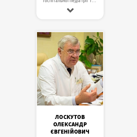
госпітальної педіатрії та
дитячих інфекційних
хвороб, доктор медичних
наук, професор, член
Асоціації педіатрів
України, голова Асоціації
дитячих гастроентерологів
та нутриціологів
Запорізької області
ЛОСКУТОВ
ОЛЕКСАНДР
ЄВГЕНІЙОВИЧ