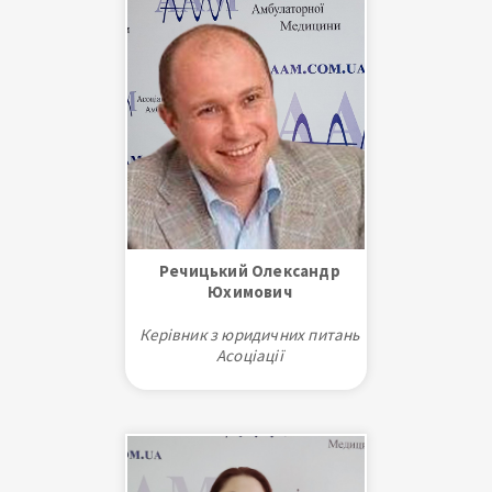
здоров'я)
Напрями наукової діяльності:
педіатрія, дитяча
пульмонологія, алергологія та
імунологія
Речицький Олександр
Юхимович
Керівник з юридичних питань
Асоціації