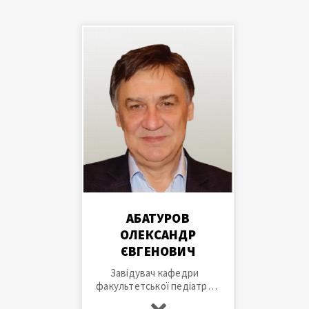
АБАТУРОВ
ОЛЕКСАНДР
ЄВГЕНОВИЧ
Завідувач кафедри
факультетської педіатрії
та медичної генетики