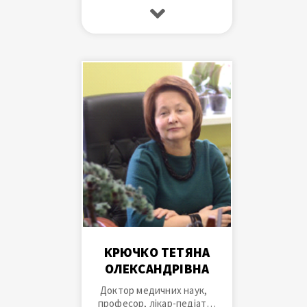
вищої категорії, лікар
загальної практики -
сімейної медицини вищої
категорії, завідувач
кафедри сімейної
медицини, друга вища
освіта, спеціалізація з
«Психології».
КРЮЧКО ТЕТЯНА
ОЛЕКСАНДРІВНА
Доктор медичних наук,