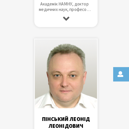
Академік НАМНУ, доктор
медичних наук, професор,
завідувач кафедри
травматології та
ортопедії, лауреат
Державної премії України,
заслужений діяч науки і
техніки України, член Ради
професорів лікарні ім. І.І.
Мечникова.
ПІНСЬКИЙ ЛЕОНІД
ЛЕОНІДОВИЧ