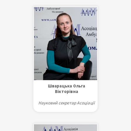
Амбулаторної Медицини
України
Голова Благодійного Фонду
Амбулаторної Медицини
України в Європейському
Союзі
Керівник проєктів:
«Біостратегії», «МедАккаунт»,
«МедАсистент», «Робота СОЗ»
Лікар-педіатр
Шварацька Ольга
Вікторівна
Науковий секретар Асоціації
Місце роботи: Місто: Дніпро.
Установа: Дніпропетровська
медична академія. Відомство:
МОЗ (Міністерство охорони