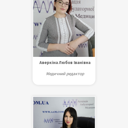
Аверкіна Любов Іванівна
Медичний редактор
Лікар-координатор з
медичного страхування.
Менеджер в охороні здоров'я.
Лікарі без кордонів - Бельгія,
Донецьк.
Надання медичної допомоги
населенню в сфері фтизіатрії.