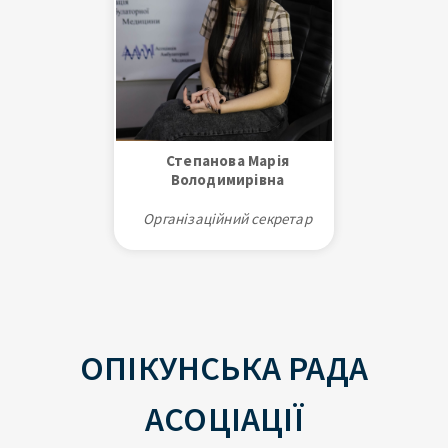
Степанова Марія
Володимирівна
Організаційний секретар
Економіст.
Уповноважена особа за участь
та сприяння підготовці і
проведенню атестації
працівників охорони здоров’я.
ОПІКУНСЬКА РАДА
АСОЦІАЦІЇ