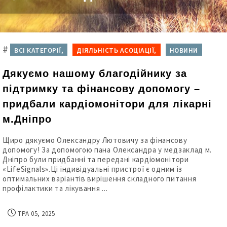
#
ВСІ КАТЕГОРІЇ,
ДІЯЛЬНІСТЬ АСОЦІАЦІЇ,
НОВИНИ
Дякуємо нашому благодійнику за
підтримку та фінансову допомогу –
придбали кардіомонітори для лікарні
м.Дніпро
Щиро дякуємо Олександру Лютовичу за фінансову
допомогу! За допомогою пана Олександра у медзаклад м.
Дніпро були придбанні та передані кардіомонітори
«LifeSignals».Ці індивідуальні пристрої є одним із
оптимальних варіантів вирішення складного питання
профілактики та лікування ...
ТРА 05, 2025