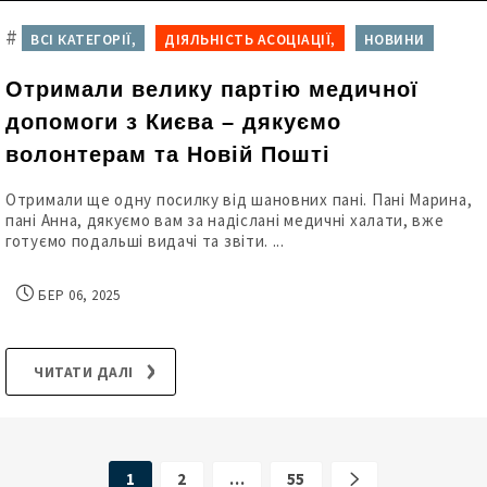
#
ВСІ КАТЕГОРІЇ,
ДІЯЛЬНІСТЬ АСОЦІАЦІЇ,
НОВИНИ
Отримали велику партію медичної
допомоги з Києва – дякуємо
волонтерам та Новій Пошті
Отримали ще одну посилку від шановних пані. Пані Марина,
пані Анна, дякуємо вам за надіслані медичні халати, вже
готуємо подальші видачі та звіти. ...
БЕР 06, 2025
ЧИТАТИ ДАЛІ
1
2
…
55