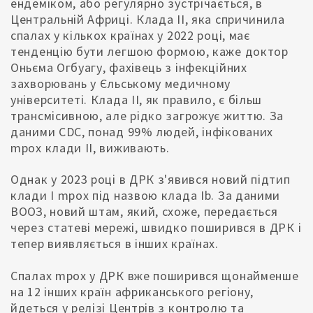
ендеміком, або регулярно зустрічається, в
Центральній Африці. Клада II, яка спричинила
спалах у кількох країнах у 2022 році, має
тенденцію бути легшою формою, каже доктор
Оньєма Огбуагу, фахівець з інфекційних
захворювань у Єльському медичному
університеті. Клада II, як правило, є більш
трансмісивною, але рідко загрожує життю. За
даними CDC, понад 99% людей, інфікованих
mpox клади II, виживають.
Однак у 2023 році в ДРК з'явився новий підтип
клади I mpox під назвою клада Ib. За даними
ВООЗ, новий штам, який, схоже, передається
через статеві мережі, швидко поширився в ДРК і
тепер виявляється в інших країнах.
Спалах mpox у ДРК вже поширився щонайменше
на 12 інших країн африканського регіону,
йдеться у релізі Центрів з контролю та