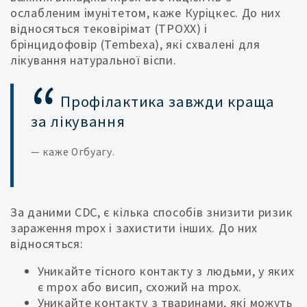
ослабленим імунітетом, каже Куріцкес. До них
відносяться тековірімат (TPOXX) і
брінцидофовір (Tembexa), які схвалені для
лікування натуральної віспи.
Профілактика завжди краща
за лікування
— каже Огбуагу.
За даними CDC, є кілька способів знизити ризик
зараження mpox і захистити інших. До них
відносяться:
Уникайте тісного контакту з людьми, у яких
є mpox або висип, схожий на mpox.
Уникайте контакту з тваринами, які можуть