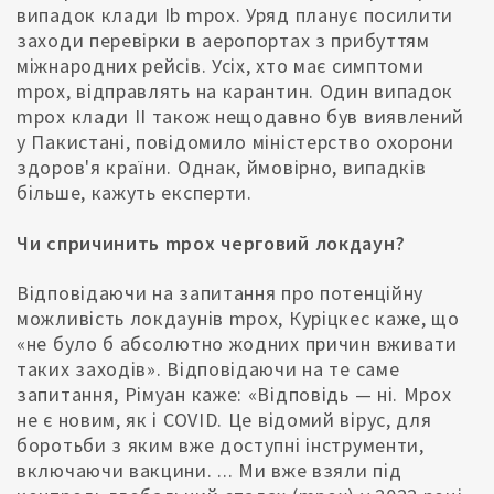
випадок клади Ib mpox. Уряд планує посилити
заходи перевірки в аеропортах з прибуттям
міжнародних рейсів. Усіх, хто має симптоми
mpox, відправлять на карантин. Один випадок
mpox клади II також нещодавно був виявлений
у Пакистані, повідомило міністерство охорони
здоров'я країни. Однак, ймовірно, випадків
більше, кажуть експерти.
Чи спричинить mpox черговий локдаун?
Відповідаючи на запитання про потенційну
можливість локдаунів mpox, Куріцкес каже, що
«не було б абсолютно жодних причин вживати
таких заходів». Відповідаючи на те саме
запитання, Рімуан каже: «Відповідь — ні. Mpox
не є новим, як і COVID. Це відомий вірус, для
боротьби з яким вже доступні інструменти,
включаючи вакцини. ... Ми вже взяли під