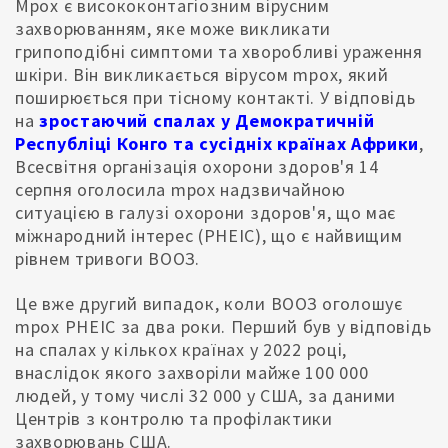
Mpox є висококонтагіозним вірусним
захворюванням, яке може викликати
грипоподібні симптоми та хворобливі ураження
шкіри. Він викликається вірусом mpox, який
поширюється при тісному контакті. У відповідь
на
зростаючий спалах у Демократичній
Республіці Конго та сусідніх країнах Африки
,
Всесвітня організація охорони здоров'я 14
серпня оголосила mpox надзвичайною
ситуацією в галузі охорони здоров'я, що має
міжнародний інтерес (PHEIC), що є найвищим
рівнем тривоги ВООЗ.
Це вже другий випадок, коли ВООЗ оголошує
mpox PHEIC за два роки. Перший був у відповідь
на спалах у кількох країнах у 2022 році,
внаслідок якого захворіли майже 100 000
людей, у тому числі 32 000 у США, за даними
Центрів з контролю та профілактики
захворювань США.