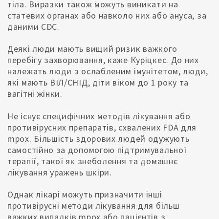
тіла. Виразки також можуть виникати на
статевих органах або навколо них або ануса, за
даними CDC.
Деякі люди мають вищий ризик важкого
перебігу захворювання, каже Куріцкес. До них
належать люди з ослабленим імунітетом, люди,
які мають ВІЛ/СНІД, діти віком до 1 року та
вагітні жінки.
Не існує специфічних методів лікування або
противірусних препаратів, схвалених FDA для
mpox. Більшість здорових людей одужують
самостійно за допомогою підтримувальної
терапії, такої як знеболення та домашнє
лікування уражень шкіри.
Однак лікарі можуть призначити інші
противірусні методи лікування для більш
важких випадків mpox або пацієнтів з