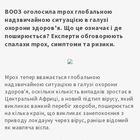
ВООЗ оголосила mpox глобальною
надзвичайною ситуацією в галузі
охорони здоров'я. Що це означає і де
поширюється? Експерти обговорюють
спалахи mpox, симптоми та ризики.
Mpox тепер вважається глобальною
надзвичайною ситуацією в галузі охорони
здоров'я, оскільки кількість випадків зростає в
Центральній Африці, а новий підтип вірусу, який
викликає важкий перебіг хвороби, поширюється
на кілька країн, що викликає занепокоєння з
приводу локдауну через вірус, раніше відомий
як мавпяча віспа.