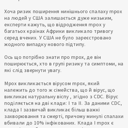
Хоча ризик поширення нинішнього спалаху mpox
на людей у США залишається дуже низьким,
експерти кажуть, що відродження mpox у
багатьох країнах Африки викликало тривогу
серед вчених. У США не було зареєстровано
жодного випадку нового підтипу.
Ось що потрібно знати про mpox, де він
поширюється, хто в групі ризику та симптоми, на
які слід звернути увагу.
Mpox викликається вірусом mpox, який
належить до того ж сімейства, що й вірус, що
викликає натуральну віспу , згідно з CDC. Вірус
поділяється на дві клади: I та II. За даними CDC,
клада I зазвичай викликає більш важкі
захворювання та смерті, причому минулі спалахи
вбивали до 10% інфікованих. Клада I mpox є