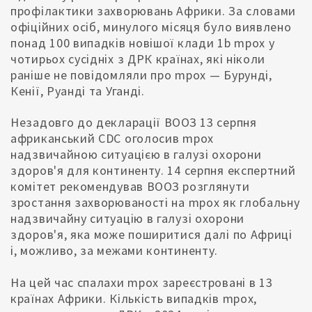
профілактики захворювань Африки. За словами
офіційних осіб, минулого місяця було виявлено
понад 100 випадків новішої клади 1b mpox у
чотирьох сусідніх з ДРК країнах, які ніколи
раніше не повідомляли про mpox — Бурунді,
Кенії, Руанді та Уганді.
Незадовго до декларації ВООЗ 13 серпня
африканський CDC оголосив mpox
надзвичайною ситуацією в галузі охорони
здоров'я для континенту. 14 серпня експертний
комітет рекомендував ВООЗ розглянути
зростання захворюваності на mpox як глобальну
надзвичайну ситуацію в галузі охорони
здоров'я, яка може поширитися далі по Африці
і, можливо, за межами континенту.
На цей час спалахи mpox зареєстровані в 13
країнах Африки. Кількість випадків mpox,