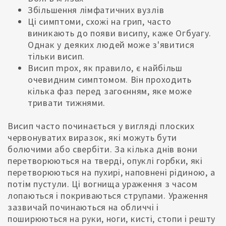
Збільшення лімфатичних вузлів
Ці симптоми, схожі на грип, часто
виникають до появи висипу, каже Огбуагу.
Однак у деяких людей може з'явитися
тільки висип.
Висип mpox, як правило, є найбільш
очевидним симптомом. Він проходить
кілька фаз перед загоєнням, яке може
тривати тижнями.
Висип часто починається у вигляді плоских
червонуватих виразок, які можуть бути
болючими або свербіти. За кілька днів вони
перетворюються на тверді, опуклі горбки, які
перетворюються на пухирі, наповнені рідиною, а
потім пустули. Ці вогнища ураження з часом
лопаються і покриваються струпами. Ураження
зазвичай починаються на обличчі і
поширюються на руки, ноги, кисті, стопи і решту