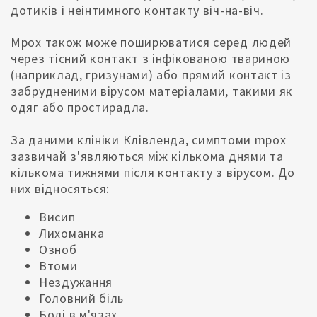
дотиків і неінтимного контакту віч-на-віч.
Mpox також може поширюватися серед людей
через тісний контакт з інфікованою твариною
(наприклад, гризунами) або прямий контакт із
забрудненими вірусом матеріалами, такими як
одяг або простирадла.
За даними клініки Клівленда, симптоми mpox
зазвичай з'являються між кількома днями та
кількома тижнями після контакту з вірусом. До
них відносяться:
Висип
Лихоманка
Озноб
Втоми
Нездужання
Головний біль
Болі в м'язах