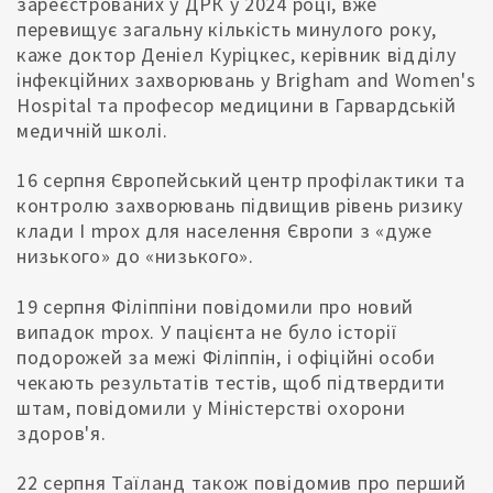
зареєстрованих у ДРК у 2024 році, вже
перевищує загальну кількість минулого року,
каже доктор Деніел Куріцкес, керівник відділу
інфекційних захворювань у Brigham and Women's
Hospital та професор медицини в Гарвардській
медичній школі.
16 серпня Європейський центр профілактики та
контролю захворювань підвищив рівень ризику
клади I mpox для населення Європи з «дуже
низького» до «низького».
19 серпня Філіппіни повідомили про новий
випадок mpox. У пацієнта не було історії
подорожей за межі Філіппін, і офіційні особи
чекають результатів тестів, щоб підтвердити
штам, повідомили у Міністерстві охорони
здоров'я.
22 серпня Таїланд також повідомив про перший