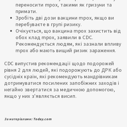
переносити mpox, такими як гризуни та
примати.
Зробіть дві дози вакцини mpox, якщо ви
перебуваєте в групі ризику.
Очікується, що вакцина mpox захистить від
обох клад mpox, заявили в CDC.
Рекомендується людям, які зазнали впливу
mpox або мають вищий ризик зараження.
CDC випустив рекомендації щодо подорожей
рівня 2 для людей, які подорожують до ДРК або
сусідніх країн, які рекомендують мандрівникам
дотримуватися посилених запобіжних заходів і
негайно звертатися за медичною допомогою,
якщо у них з'являється висип.
За матеріалами:
Today.com