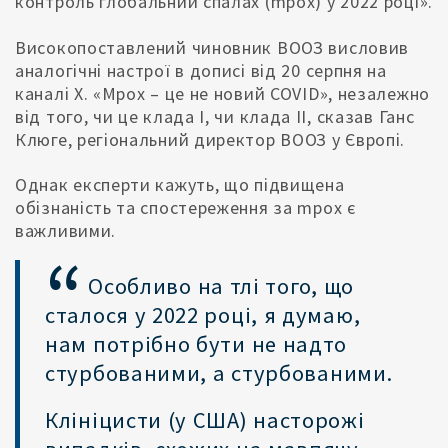
контроль глобальний спалах (mpox) у 2022 році».
Високопоставлений чиновник ВООЗ висловив
аналогічні настрої в дописі від 20 серпня на
каналі X. «Mpox – це не новий COVID», незалежно
від того, чи це клада I, чи клада II, сказав Ганс
Клюге, регіональний директор ВООЗ у Європі.
Однак експерти кажуть, що підвищена
обізнаність та спостереження за mpox є
важливими.
Особливо на тлі того, що
сталося у 2022 році, я думаю,
нам потрібно бути не надто
стурбованими, а стурбованими.
Клініцисти (у США) насторожі