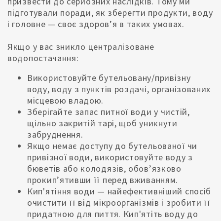
призвести до серйозних наслідків. Тому ми
підготували поради, як зберегти продукти, воду
і головне — своє здоров’я в таких умовах.
Якщо у вас зникло централізоване
водопостачання:
Використовуйте бутельовану/привізну
воду, воду з пунктів роздачі, організованих
місцевою владою.
Зберігайте запас питної води у чистій,
щільно закритій тарі, щоб уникнути
забруднення.
Якщо немає доступу до бутельованої чи
привізної води, використовуйте воду з
бюветів або колодязів, обовʼязково
прокип’ятивши її перед вживанням.
Кип'ятіння води — найефективніший спосіб
очистити її від мікроорганізмів і зробити її
придатною для пиття. Кип'ятіть воду до