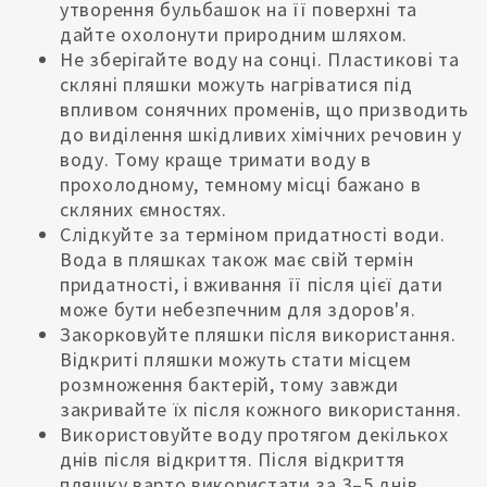
утворення бульбашок на її поверхні та
дайте охолонути природним шляхом.
Не зберігайте воду на сонці. Пластикові та
скляні пляшки можуть нагріватися під
впливом сонячних променів, що призводить
до виділення шкідливих хімічних речовин у
воду. Тому краще тримати воду в
прохолодному, темному місці бажано в
скляних ємностях.
Слідкуйте за терміном придатності води.
Вода в пляшках також має свій термін
придатності, і вживання її після цієї дати
може бути небезпечним для здоров'я.
Закорковуйте пляшки після використання.
Відкриті пляшки можуть стати місцем
розмноження бактерій, тому завжди
закривайте їх після кожного використання.
Використовуйте воду протягом декількох
днів після відкриття. Після відкриття
пляшку варто використати за 3–5 днів,